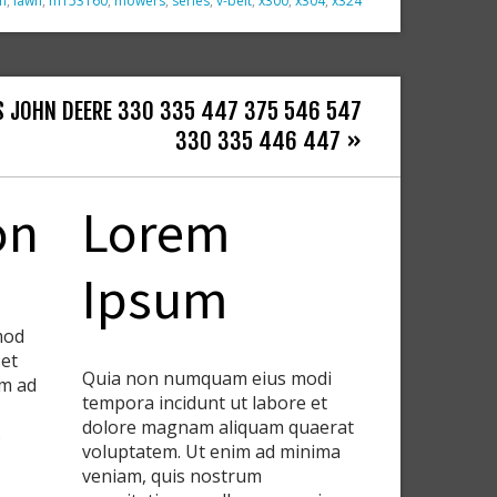
n
,
lawn
,
m153160
,
mowers
,
series
,
v-belt
,
x300
,
x304
,
x324
TS JOHN DEERE 330 335 447 375 546 547
330 335 446 447 »
on
Lorem
Ipsum
smod
 et
Quia non numquam eius modi
im ad
tempora incidunt ut labore et
dolore magnam aliquam quaerat
.
voluptatem. Ut enim ad minima
veniam, quis nostrum