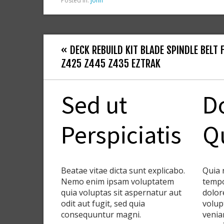
Posted in:
john
« DECK REBUILD KIT BLADE SPINDLE BELT 
Z425 Z445 Z435 EZTRAK
Sed ut
D
Perspiciatis
Q
Beatae vitae dicta sunt explicabo.
Quia 
Nemo enim ipsam voluptatem
tempo
quia voluptas sit aspernatur aut
dolor
odit aut fugit, sed quia
volup
consequuntur magni.
venia