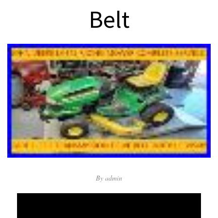
Belt
By
admin