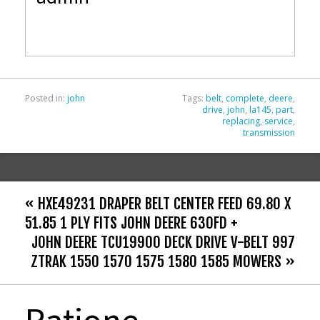
b
er
l
e
o
o
k
Posted in:
john
Tags:
belt
,
complete
,
deere
,
drive
,
john
,
la145
,
part
,
replacing
,
service
,
transmission
« HXE49231 DRAPER BELT CENTER FEED 69.80 X
51.85 1 PLY FITS JOHN DEERE 630FD +
JOHN DEERE TCU19900 DECK DRIVE V-BELT 997
ZTRAK 1550 1570 1575 1580 1585 MOWERS »