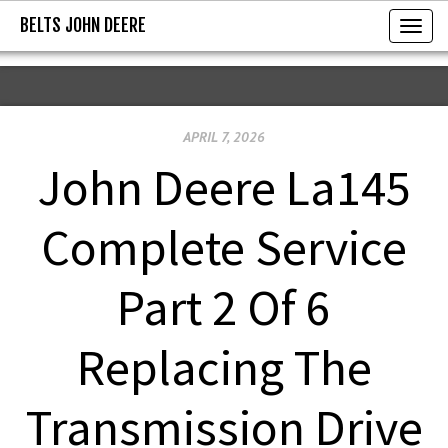
BELTS JOHN DEERE
BELTS JOHN DEERE
T
o
g
g
APRIL 7, 2026
l
e
John Deere La145
n
a
Complete Service
v
i
Part 2 Of 6
g
a
Replacing The
t
i
Transmission Drive
o
n