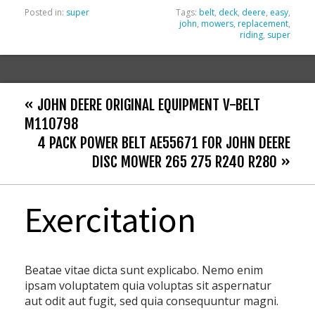
Posted in:
super
Tags:
belt
,
deck
,
deere
,
easy
,
john
,
mowers
,
replacement
,
riding
,
super
« JOHN DEERE ORIGINAL EQUIPMENT V-BELT
M110798
4 PACK POWER BELT AE55671 FOR JOHN DEERE
DISC MOWER 265 275 R240 R280 »
Exercitation
Beatae vitae dicta sunt explicabo. Nemo enim
ipsam voluptatem quia voluptas sit aspernatur
aut odit aut fugit, sed quia consequuntur magni.