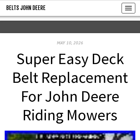
BELTS JOHN DEERE
BELTS JOHN DEERE
T
o
g
g
MAY 10, 2026
l
e
Super Easy Deck
n
a
Belt Replacement
v
i
For John Deere
g
a
Riding Mowers
t
i
o
n