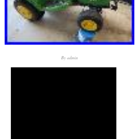
By
admin