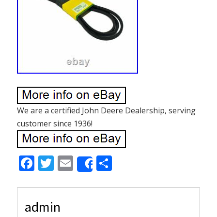
We are a certified John Deere Dealership, serving
customer since 1936!
F
T
E
S
Share
ac
w
m
h
e
itt
ai
ar
admin
b
er
l
e