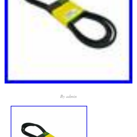
By
admin