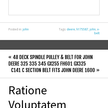
o
o
k
Posted in:
john
Tags:
deere
,
h175587
,
john
,
v-
belt
« 48 DECK SPINDLE PULLEY & BELT FOR JOHN
DEERE 325 335 345 GX255 FH601 GX325
C141 C SECTION BELT FITS JOHN DEERE 1600 »
Ratione
Voluptatem