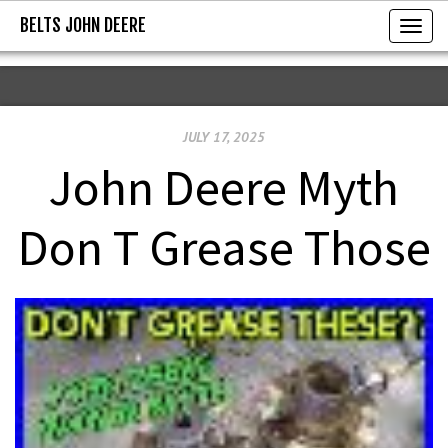
BELTS JOHN DEERE
BELTS JOHN DEERE
T
o
g
g
JULY 17, 2025
l
e
John Deere Myth
n
a
Don T Grease Those
v
i
g
a
t
i
o
n