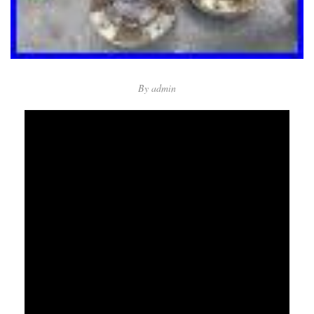
By
admin