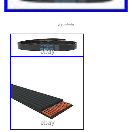
By
admin