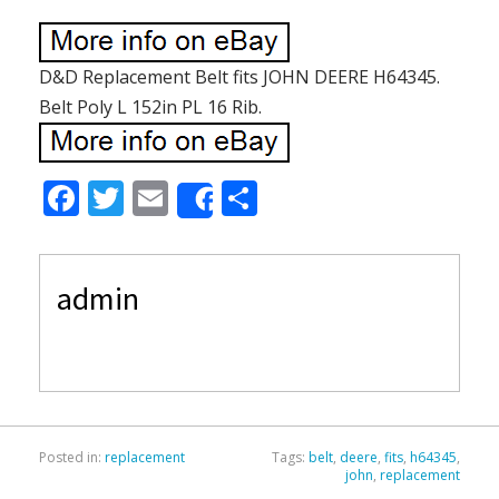
D&D Replacement Belt fits JOHN DEERE H64345.
Belt Poly L 152in PL 16 Rib.
F
T
E
S
Share
ac
w
m
h
e
itt
ai
ar
admin
b
er
l
e
o
o
k
Posted in:
replacement
Tags:
belt
,
deere
,
fits
,
h64345
,
john
,
replacement