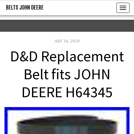
BELTS JOHN DEERE
BELTS JOHN DEERE
T
o
g
g
JULY 16, 2024
l
e
D&D Replacement
n
a
Belt fits JOHN
v
i
DEERE H64345
g
a
t
i
o
n