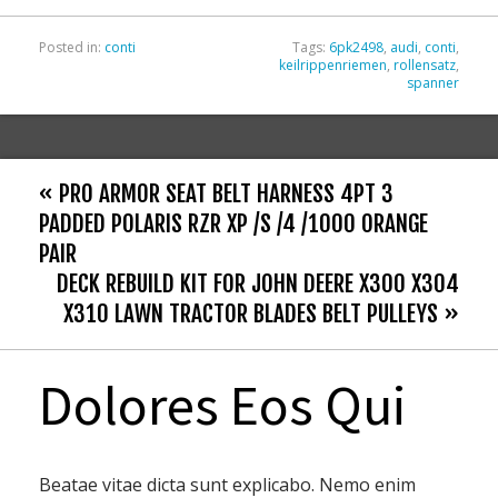
k
Posted in:
conti
Tags:
6pk2498
,
audi
,
conti
,
keilrippenriemen
,
rollensatz
,
spanner
« PRO ARMOR SEAT BELT HARNESS 4PT 3
PADDED POLARIS RZR XP /S /4 /1000 ORANGE
PAIR
DECK REBUILD KIT FOR JOHN DEERE X300 X304
X310 LAWN TRACTOR BLADES BELT PULLEYS »
Dolores Eos Qui
Beatae vitae dicta sunt explicabo. Nemo enim