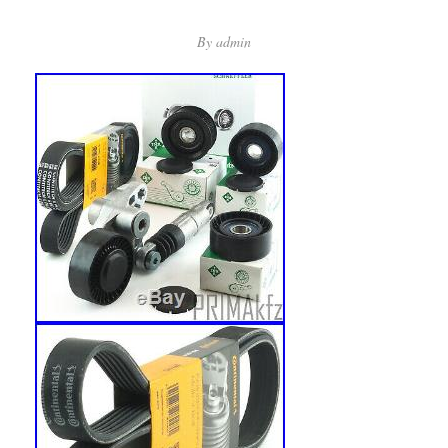
By
admin