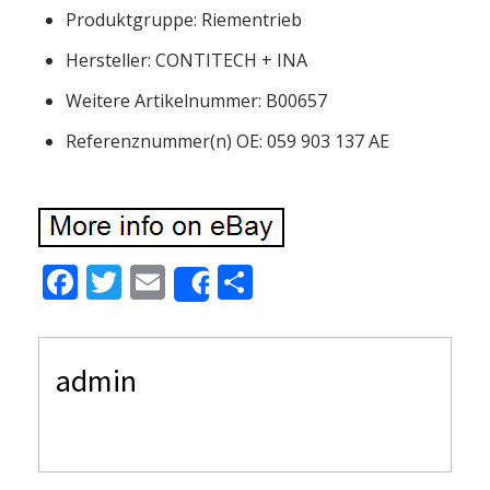
Produktgruppe: Riementrieb
Hersteller: CONTITECH + INA
Weitere Artikelnummer: B00657
Referenznummer(n) OE: 059 903 137 AE
F
T
E
S
Share
ac
w
m
h
e
itt
ai
ar
admin
b
er
l
e
o
o