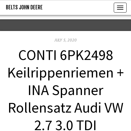
BELTS JOHN DEERE
BELTS JOHN DEERE
T
o
g
g
JULY 5, 2020
l
e
CONTI 6PK2498
n
a
Keilrippenriemen +
v
i
INA Spanner
g
a
Rollensatz Audi VW
t
i
2.7 3.0 TDI
o
n