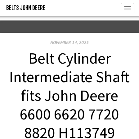
BELTS JOHN DEERE
BELTS JOHN DEERE
T
o
g
g
NOVEMBER 14, 2025
l
e
Belt Cylinder
n
a
Intermediate Shaft
v
i
fits John Deere
g
a
6600 6620 7720
t
i
8820 H113749
o
n