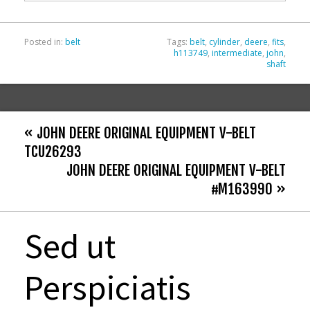
k
Posted in:
belt
Tags:
belt
,
cylinder
,
deere
,
fits
,
h113749
,
intermediate
,
john
,
shaft
« JOHN DEERE ORIGINAL EQUIPMENT V-BELT
TCU26293
JOHN DEERE ORIGINAL EQUIPMENT V-BELT
#M163990 »
Sed ut
Perspiciatis