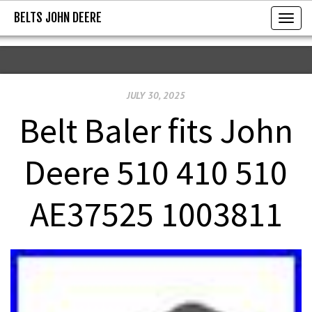
BELTS JOHN DEERE
BELTS JOHN DEERE
T
o
g
g
JULY 30, 2025
l
e
Belt Baler fits John
n
a
Deere 510 410 510
v
i
AE37525 1003811
g
a
t
i
o
n