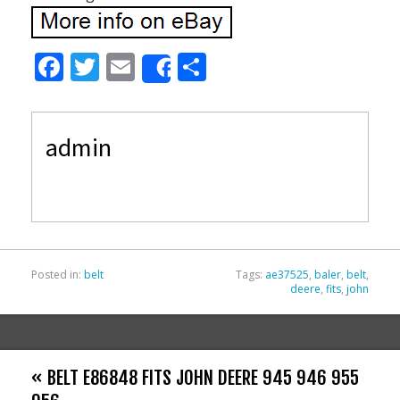
F
T
E
S
Share
ac
w
m
h
e
itt
ai
ar
admin
b
er
l
e
o
o
k
Posted in:
belt
Tags:
ae37525
,
baler
,
belt
,
deere
,
fits
,
john
« BELT E86848 FITS JOHN DEERE 945 946 955