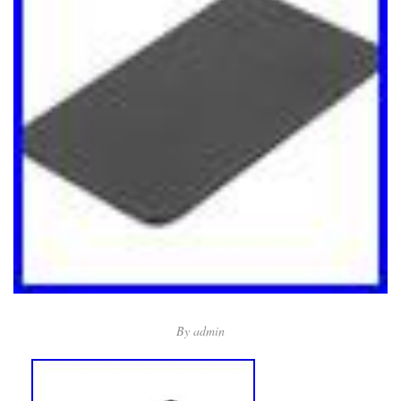
By
admin