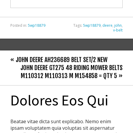
o
k
Posted in:
5wp18879
Tags:
5wp18879
,
deere
,
john
,
v-belt
« JOHN DEERE AH236689 BELT SET/2 NEW
JOHN DEERE GT275 48 RIDING MOWER BELTS
M110312 M110313 M M154858 = QTY 5 »
Dolores Eos Qui
Beatae vitae dicta sunt explicabo. Nemo enim
ipsam voluptatem quia voluptas sit aspernatur