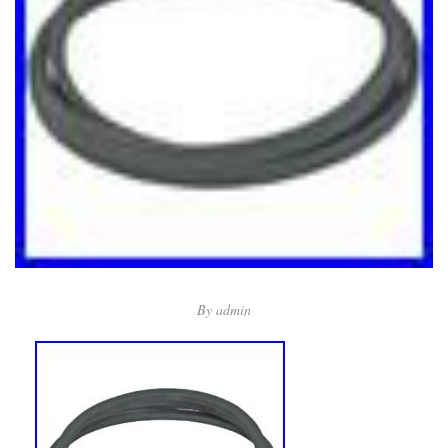
By
admin