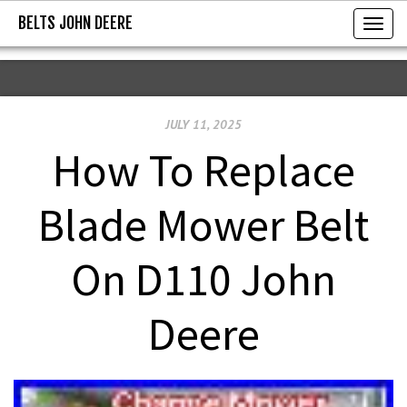
BELTS JOHN DEERE
BELTS JOHN DEERE
T
o
g
g
JULY 11, 2025
l
e
How To Replace
n
a
Blade Mower Belt
v
i
On D110 John
g
a
Deere
t
i
o
n