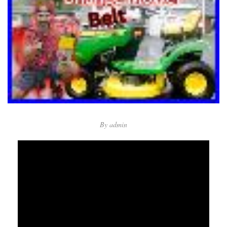
By
admin