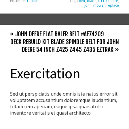
Posted in:
replace
Tags:
belt
,
blade
,
d110
,
deere
,
john
,
mower
,
replace
« JOHN DEERE FLAT BALER BELT #AE74209
DECK REBUILD KIT BLADE SPINDLE BELT FOR JOHN
DEERE 54 INCH Z425 Z445 Z435 EZTRAK »
Exercitation
Sed ut perspiciatis unde omnis iste natus error sit
voluptatem accusantium doloremque laudantium,
totam rem aperiam, eaque ipsa quae ab illo
inventore veritatis et quasi architecto.